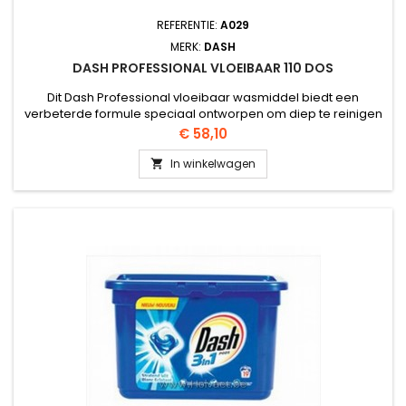
REFERENTIE:
A029
MERK:
DASH
DASH PROFESSIONAL VLOEIBAAR 110 DOS
Dit Dash Professional vloeibaar wasmiddel biedt een
verbeterde formule speciaal ontworpen om diep te reinigen
en vlekken los te maken. In één wasbeurt, zonder
Prijs
€ 58,10
voorwassen en voorweken, zijn de resultaten opmerkelijk.
In winkelwagen
