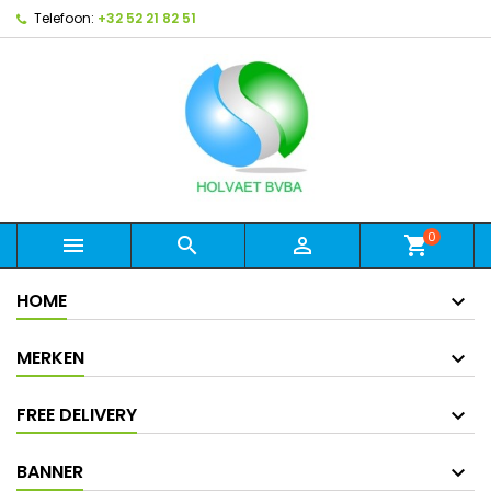
Telefoon:
+32 52 21 82 51
0



shopping_cart
HOME
MERKEN
FREE DELIVERY
BANNER