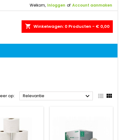
Welkom,
Inloggen
of
Account aanmaken
shopping_cart
Winkelwagen:
0
Producten - € 0,00



teer op:
Relevantie