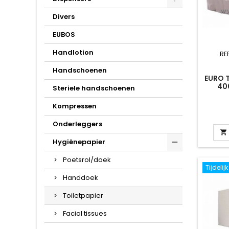
Divers
EUBOS
Handlotion
RE
Handschoenen
EURO 
40
Steriele handschoenen
Kompressen
Onderleggers

Hygiënepapier
Poetsrol/doek
Tijdelij
Handdoek
Toiletpapier
Facial tissues