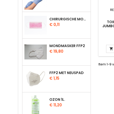
RE
CHIRURGISCHE MONDMASKER: WIT-M01/BLAUW-M02 / ROOS-M03 / GROEN-M04
TOI
Prijs
€ 0,11
JUMBO
MONDMASKER FFP2

Prijs
€ 19,80
Item 1-9 v
FFP2 MET NEUSPAD
Prijs
€ 1,15
OZON 1L.
Prijs
€ 11,20