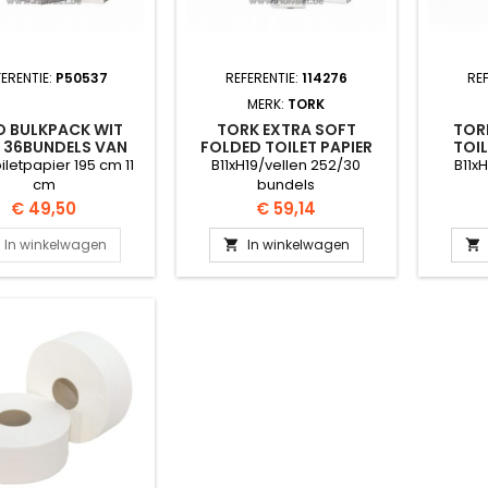
FERENTIE:
P50537
REFERENTIE:
114276
RE
MERK:
TORK
O BULKPACK WIT
TORK EXTRA SOFT
TOR
 36BUNDELS VAN
FOLDED TOILET PAPIER
TOIL
250VEL
2LGS
iletpapier 195 cm 11
B11xH19/vellen 252/30
B11x
cm
bundels
Prijs
Prijs
€ 49,50
€ 59,14
In winkelwagen
In winkelwagen

