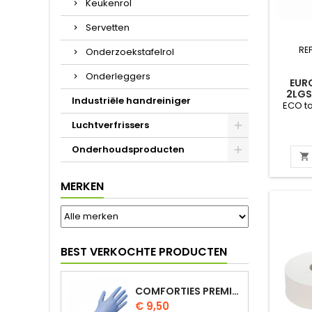
Keukenrol
Servetten
RE
Onderzoekstafelrol
Onderleggers
EUR
2LGS
Industriële handreiniger
ECO to
Luchtverfrissers
Onderhoudsproducten

MERKEN
BEST VERKOCHTE PRODUCTEN
COMFORTIES PREMIUM NITRIL HANDSCHOENEN 100ST.
Prijs
€ 9,50