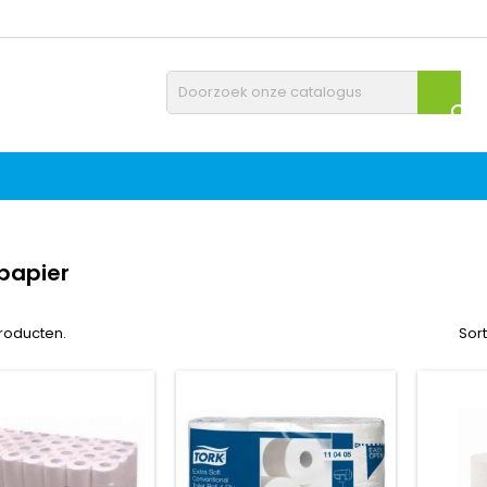

tpapier
producten.
Sor