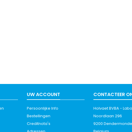
UW ACCOUNT
CONTACTEER O
en
Persoonlijke Info
Holvaet BVBA - La
Bestellingen
Noordlaan 296
Creditnota's
9200 Dendermond
Adressen
Belgium