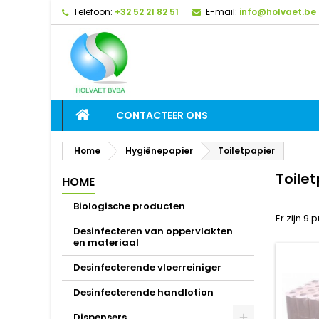
Telefoon:
+32 52 21 82 51
E-mail:
info@holvaet.be
CONTACTEER ONS
Home
Hygiënepapier
Toiletpapier
Toile
HOME
Biologische producten
Er zijn 9 
Desinfecteren van oppervlakten
en materiaal
Desinfecterende vloerreiniger
Desinfecterende handlotion
Dispensers