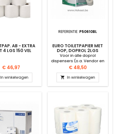
REFERENTIE:
P50610BL
TPAP. AB - EXTRA
EURO TOILETPAPIER MET
 4 LGS 150 VEL
DOP, DOPROL 2LGS
3X24ROLLEN
Voor in alle doprol
dispensers (o.a. Vendor en
Katrin) 100m 36rollen in
Prijs
Prijs
€ 46,97
€ 48,50
doos
In winkelwagen
In winkelwagen
