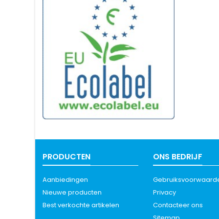
PRODUCTEN
ONS BEDRIJF
Aanbiedingen
Gebruiksvoorwaard
Nieuwe producten
Privacy
Best verkochte artikelen
Contacteer ons
Sitemap