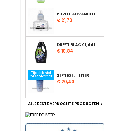
PURELL ADVANCED GEL HYDRO-ALCOLIQUE 700ML
Prijs
€ 21,70
DREFT BLACK 1,44 L.
Prijs
€ 10,84
Tijdelijk niet
SEPTIGEL 1 LITER
beschikbaar
Prijs
€ 20,40
ALLE BESTE VERKOCHTE PRODUCTEN
