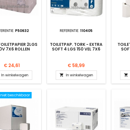
FERENTIE:
P50632
REFERENTIE:
110405
TOILETPAPIER 2LGS
TOILETPAP. TORK - EXTRA
TOILE
0V 7X6 ROLLEN
SOFT 4 LGS 150 VEL 7X6
SOFT
ROLLEN
Prijs
Prijs
€ 24,61
€ 58,99
In winkelwagen
In winkelwagen


k niet beschikbaar