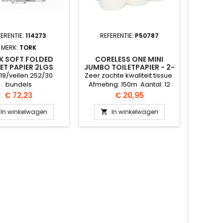
FERENTIE:
114273
REFERENTIE:
P50787
MERK:
TORK
K SOFT FOLDED
CORELESS ONE MINI
ET PAPIER 2LGS
JUMBO TOILETPAPIER - 2-
LAAGS
H19/vellen 252/30
Zeer zachte kwaliteit tissue.
bundels
Afmeting: 150m Aantal: 12
rollen per pak
Prijs
Prijs
€ 72,23
€ 20,95
In winkelwagen
In winkelwagen
