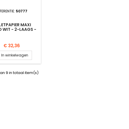
FERENTIE:
50777
LETPAPIER MAXI
 WIT - 2-LAAGS -
Prijs
€ 32,36
In winkelwagen
an 9 in totaal item(s)