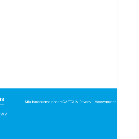
NS
Site beschermd door reCAPTCHA.
Privacy
-
Voorwaarden
boWV
e